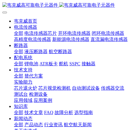
韦克威首页
电流传感器
全部
电流传感器芯片
开环电流传感器
闭环电流传感器
高精度电流传感器
新能源电流传感器
直流漏电流传感器
断路器
全部
液压断路器
航空断路器
配电系统
全部
锂电池
ATR板卡
舵机
SSPC
接触器
技术支持
全部
替代方案
实验能力
芯片退火炉
芯片视觉检测机
自动测试设备
传感器交流
测试台
检测设备
应用领域
应用案例
知识库
全部
技术文章
FAQ
故障分析
选型指南
新闻动态
全部
产品动态
行业资讯
航空航天新闻