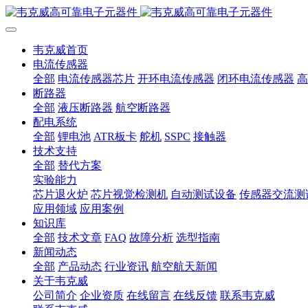
韦克威首页
电流传感器
全部
电流传感器芯片
开环电流传感器
闭环电流传感器
高
断路器
全部
液压断路器
航空断路器
配电系统
全部
锂电池
ATR板卡
舵机
SSPC
接触器
技术支持
全部
替代方案
实验能力
芯片退火炉
芯片视觉检测机
自动测试设备
传感器交流测
应用领域
应用案例
知识库
全部
技术文章
FAQ
故障分析
选型指南
新闻动态
全部
产品动态
行业资讯
航空航天新闻
关于韦克威
公司简介
企业资质
在线留言
在线反馈
联系韦克威