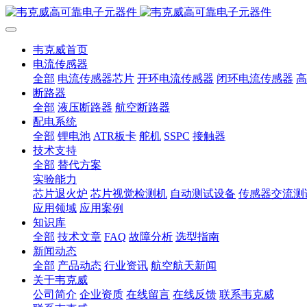
韦克威首页
电流传感器
全部
电流传感器芯片
开环电流传感器
闭环电流传感器
高
断路器
全部
液压断路器
航空断路器
配电系统
全部
锂电池
ATR板卡
舵机
SSPC
接触器
技术支持
全部
替代方案
实验能力
芯片退火炉
芯片视觉检测机
自动测试设备
传感器交流测
应用领域
应用案例
知识库
全部
技术文章
FAQ
故障分析
选型指南
新闻动态
全部
产品动态
行业资讯
航空航天新闻
关于韦克威
公司简介
企业资质
在线留言
在线反馈
联系韦克威