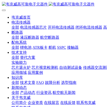
韦克威首页
电流传感器
全部
电流传感器芯片
开环电流传感器
闭环电流传感器
高
断路器
全部
液压断路器
航空断路器
配电系统
全部
锂电池
ATR板卡
舵机
SSPC
接触器
技术支持
全部
替代方案
实验能力
芯片退火炉
芯片视觉检测机
自动测试设备
传感器交流测
应用领域
应用案例
知识库
全部
技术文章
FAQ
故障分析
选型指南
新闻动态
全部
产品动态
行业资讯
航空航天新闻
关于韦克威
公司简介
企业资质
在线留言
在线反馈
联系韦克威