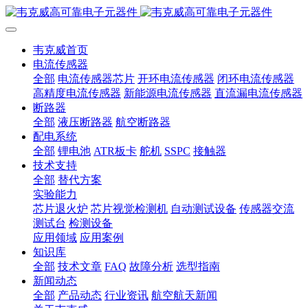
韦克威首页
电流传感器
全部
电流传感器芯片
开环电流传感器
闭环电流传感器
高精度电流传感器
新能源电流传感器
直流漏电流传感器
断路器
全部
液压断路器
航空断路器
配电系统
全部
锂电池
ATR板卡
舵机
SSPC
接触器
技术支持
全部
替代方案
实验能力
芯片退火炉
芯片视觉检测机
自动测试设备
传感器交流
测试台
检测设备
应用领域
应用案例
知识库
全部
技术文章
FAQ
故障分析
选型指南
新闻动态
全部
产品动态
行业资讯
航空航天新闻