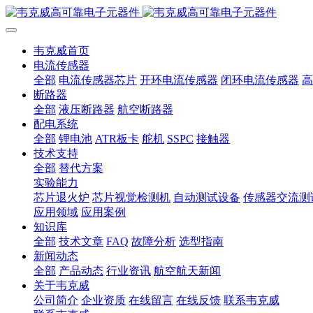
韦克威首页
电流传感器
全部
电流传感器芯片
开环电流传感器
闭环电流传感器
高
断路器
全部
液压断路器
航空断路器
配电系统
全部
锂电池
ATR板卡
舵机
SSPC
接触器
技术支持
全部
替代方案
实验能力
芯片退火炉
芯片视觉检测机
自动测试设备
传感器交流测
应用领域
应用案例
知识库
全部
技术文章
FAQ
故障分析
选型指南
新闻动态
全部
产品动态
行业资讯
航空航天新闻
关于韦克威
公司简介
企业资质
在线留言
在线反馈
联系韦克威