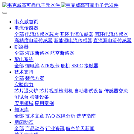
韦克威首页
电流传感器
全部
电流传感器芯片
开环电流传感器
闭环电流传感器
高精度电流传感器
新能源电流传感器
直流漏电流传感器
断路器
全部
液压断路器
航空断路器
配电系统
全部
锂电池
ATR板卡
舵机
SSPC
接触器
技术支持
全部
替代方案
实验能力
芯片退火炉
芯片视觉检测机
自动测试设备
传感器交流
测试台
检测设备
应用领域
应用案例
知识库
全部
技术文章
FAQ
故障分析
选型指南
新闻动态
全部
产品动态
行业资讯
航空航天新闻