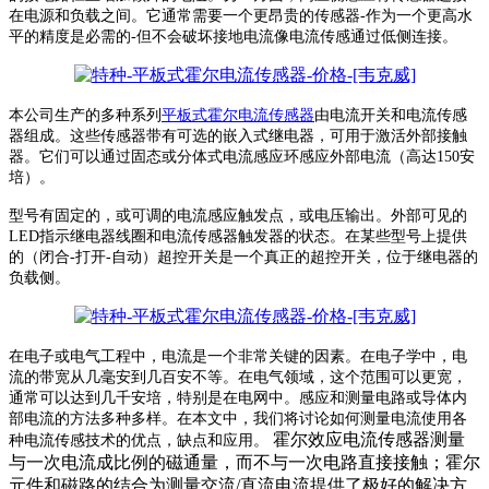
在电源和负载之间。它通常需要一个更昂贵的传感器
-
作为一个更高水
平的精度是必需的
-
但不会破坏接地电流像电流传感通过低侧连接。
本公司生产的多种系列
平板式霍尔电流传感器
由电流开关和电流传感
器组成。这些传感器带有可选的嵌入式继电器，可用于激活外部接触
器。它们可以通过固态或分体式电流感应环感应外部电流（高达
150
安
培）。
型号有固定的，或可调的电流感应触发点，或电压输出。外部可见的
LED
指示继电器线圈和电流传感器触发器的状态。在某些型号上提供
的（闭合
-
打开
-
自动）超控开关是一个真正的超控开关，位于继电器的
负载侧。
在电子或电气工程中，电流是一个非常关键的因素。在电子学中，电
流的带宽从几毫安到几百安不等。在电气领域，这个范围可以更宽，
通常可以达到几千安培，特别是在电网中。感应和测量电路或导体内
部电流的方法多种多样。在本文中，我们将讨论如何测量电流使用各
霍尔效应电流传感器测量
种电流传感技术的优点，缺
点和应用。
与一次电流成比例的磁通量，而不与一次电路直接接触；霍尔
元件和磁路的结合为测量交流/直流电流提供了极好的解决方