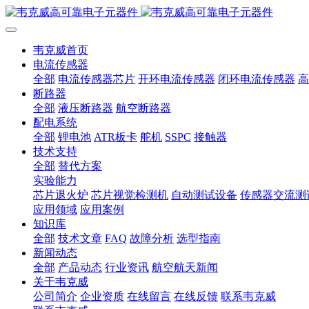
韦克威首页
电流传感器
全部
电流传感器芯片
开环电流传感器
闭环电流传感器
高
断路器
全部
液压断路器
航空断路器
配电系统
全部
锂电池
ATR板卡
舵机
SSPC
接触器
技术支持
全部
替代方案
实验能力
芯片退火炉
芯片视觉检测机
自动测试设备
传感器交流测
应用领域
应用案例
知识库
全部
技术文章
FAQ
故障分析
选型指南
新闻动态
全部
产品动态
行业资讯
航空航天新闻
关于韦克威
公司简介
企业资质
在线留言
在线反馈
联系韦克威