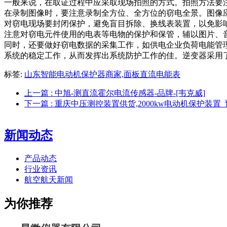
一般来说，在取证过程中应采取现场拍照的方式。拍照方法要
在录制图像时，要注意录制全方位、全方位的窃电全景。图像
对窃电现场要封闭保护，避免盲目拆除、换线表装置，以免影
注意对窃电元件使用的电表等电物的保护和保管，辅以图片、
同时，还要做好窃电数据的采集工作，如供电企业负荷电能管
系统的稳定工作，从而发挥出系统防护工作的佳。逆变器采用
标签:
山东智能电动机保护器商家,面板直流电能表
上一篇
: 中旭-测直流霍尔电流传感器-品牌-[韦克威]
下一篇
: 重庆中压测控装置供货,2000kw电动机保护装置
新闻动态
产品动态
行业资讯
航空航天新闻
为你推荐