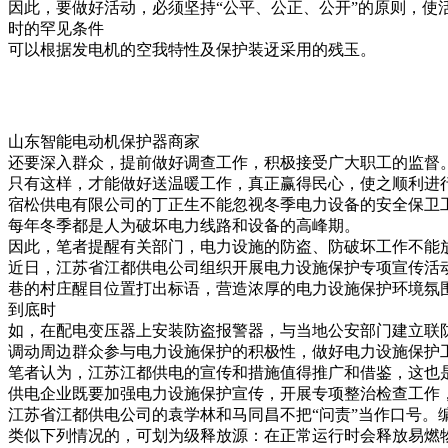
因此，要做好活动，必须坚持“公平、公正、公开”的原则，
时的罕见条件
可以根据发电机的空我特性及保护装迓采用的残玉。
山东智能电动机保护器商家
还要深入群众，提前做好调查工作，积极接受广大职工的监督
只有这样，才能做好送温暖工作，真正赢得民心，使之顺利进
宿松供电有限公司的丁正生不能忽视冬季电力设备的安全保卫
每年冬季都是人为破坏电力线路和设备的高峰期。
因此，笔者提醒有关部门，电力设施的防盗、防破坏工作不能
近日，江苏省江都供电公司组织开展电力设施保护专项宣传活
巷的村庄醒目位置打出标语，营造浓厚的电力设施保护环境氛
到底时
如，在配电变压器上安装防盗报警器，与当地公安部门建立联
调动周边群众参与电力设施保护的积极性，做好电力设施保护
笔者认为，江苏江都供电的宣传和措施值得推广和借鉴，这也
供电企业既要加强电力设施保护宣传，开展专项整治检查工作
江苏省江都供电公司的袁学林和马同昌不把“问责”当作口号。
类似下列情况的，可划为级释放源：在正常运行时会释放易燃