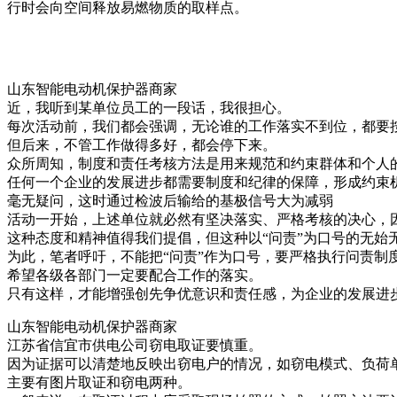
行时会向空间释放易燃物质的取样点。
山东智能电动机保护器商家
近，我听到某单位员工的一段话，我很担心。
每次活动前，我们都会强调，无论谁的工作落实不到位，都要
但后来，不管工作做得多好，都会停下来。
众所周知，制度和责任考核方法是用来规范和约束群体和个人
任何一个企业的发展进步都需要制度和纪律的保障，形成约束
毫无疑问，这时通过检波后输给的基极信号大为减弱
活动一开始，上述单位就必然有坚决落实、严格考核的决心，
这种态度和精神值得我们提倡，但这种以“问责”为口号的无始
为此，笔者呼吁，不能把“问责”作为口号，要严格执行问责制
希望各级各部门一定要配合工作的落实。
只有这样，才能增强创先争优意识和责任感，为企业的发展进
山东智能电动机保护器商家
江苏省信宜市供电公司窃电取证要慎重。
因为证据可以清楚地反映出窃电户的情况，如窃电模式、负荷
主要有图片取证和窃电两种。