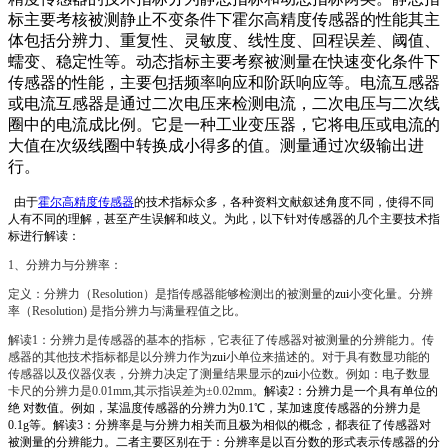
标主要考核被测静止不变条件下霍尔高精度传感器的性能其主
体包括分辨力、重复性、灵敏度、线性度、回程误差、阈值、
蠕变、稳定性等。
动态指标主要考察被测量在快速变化条件下
传感器的性能，主要包括频率响应和阶跃响应等。电流互感器
或电流互感器是通过二次电压来检测电流，二次电压与二次线
圈中的电流成比例。它是一种工业变压器，它将电压或电流的
大值在次级线圈中转换成小得多的值。测量通过次级输出进
行。
由于
霍尔高精度传感器
的技术指标众多，各种资料文献叙述
角度不同，使得不同
人有不同的理解，甚至产生误解和歧义。为此，以下针对传感器的几个主要技术指
标进行解读：
1、分辨力与分辨率：
定义：分辨力（Resolution）是指传感器能够检测出的被测量的
zui
小变化量。分辨
率（Resolution) 是指分辨力与满量程值之比。
解读1：分辨力是传感器的
基本的指标，它表征了传感器对被测量的分辨能力。传
感器的其他技术指标都是以分辨力作为
zui
小单位来描述的。
对于具有数显功能的
传感器以及仪器仪表，分辨力决定了测量结果显示的
zui
小位数。例如：电子数显
卡尺的分辨力是0.01mm,其示指误差为±0.02mm。
解读2：分辨力是一个具有单位的
绝 对
数值。例如，某温度传感器的分辨力为0.1℃，某加速度传感器的分辨力是
0.1g等。
解读3：分辨率是与分辨力相关而且极为相似的概念，都表征了传感器对
被测量的分辨能力。
二者主要区别在于：分辨率是以百分数的形式表示传感器的分