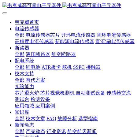
韦克威首页
电流传感器
全部
电流传感器芯片
开环电流传感器
闭环电流传感器
高精度电流传感器
新能源电流传感器
直流漏电流传感器
断路器
全部
液压断路器
航空断路器
配电系统
全部
锂电池
ATR板卡
舵机
SSPC
接触器
技术支持
全部
替代方案
实验能力
芯片退火炉
芯片视觉检测机
自动测试设备
传感器交流
测试台
检测设备
应用领域
应用案例
知识库
全部
技术文章
FAQ
故障分析
选型指南
新闻动态
全部
产品动态
行业资讯
航空航天新闻