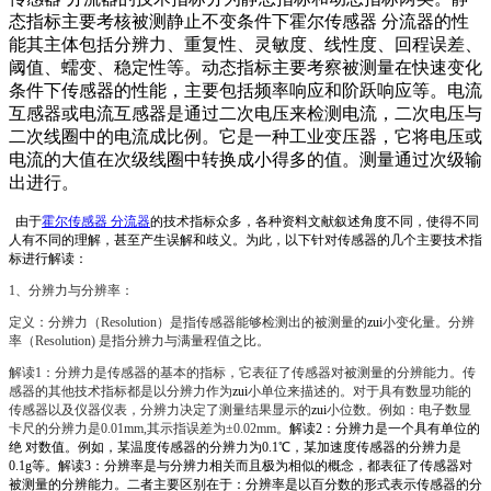
态指标主要考核被测静止不变条件下霍尔传感器 分流器的性
能其主体包括分辨力、重复性、灵敏度、线性度、回程误差、
阈值、蠕变、稳定性等。
动态指标主要考察被测量在快速变化
条件下传感器的性能，主要包括频率响应和阶跃响应等。电流
互感器或电流互感器是通过二次电压来检测电流，二次电压与
二次线圈中的电流成比例。它是一种工业变压器，它将电压或
电流的大值在次级线圈中转换成小得多的值。测量通过次级输
出进行。
由于
霍尔传感器 分流器
的技术指标众多，各种资料文献叙述
角度不同，使得不同
人有不同的理解，甚至产生误解和歧义。为此，以下针对传感器的几个主要技术指
标进行解读：
1、分辨力与分辨率：
定义：分辨力（Resolution）是指传感器能够检测出的被测量的
zui
小变化量。分辨
率（Resolution) 是指分辨力与满量程值之比。
解读1：分辨力是传感器的
基本的指标，它表征了传感器对被测量的分辨能力。传
感器的其他技术指标都是以分辨力作为
zui
小单位来描述的。
对于具有数显功能的
传感器以及仪器仪表，分辨力决定了测量结果显示的
zui
小位数。例如：电子数显
卡尺的分辨力是0.01mm,其示指误差为±0.02mm。
解读2：分辨力是一个具有单位的
绝 对
数值。例如，某温度传感器的分辨力为0.1℃，某加速度传感器的分辨力是
0.1g等。
解读3：分辨率是与分辨力相关而且极为相似的概念，都表征了传感器对
被测量的分辨能力。
二者主要区别在于：分辨率是以百分数的形式表示传感器的分