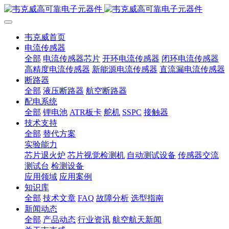
韦克威首页
电流传感器
全部
电流传感器芯片
开环电流传感器
闭环电流传感器
高精度电流传感器
新能源电流传感器
直流漏电流传感器
断路器
全部
液压断路器
航空断路器
配电系统
全部
锂电池
ATR板卡
舵机
SSPC
接触器
技术支持
全部
替代方案
实验能力
芯片退火炉
芯片视觉检测机
自动测试设备
传感器交流
测试台
检测设备
应用领域
应用案例
知识库
全部
技术文章
FAQ
故障分析
选型指南
新闻动态
全部
产品动态
行业资讯
航空航天新闻