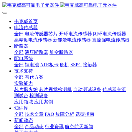
韦克威首页
电流传感器
全部
电流传感器芯片
开环电流传感器
闭环电流传感器
高精度电流传感器
新能源电流传感器
直流漏电流传感器
断路器
全部
液压断路器
航空断路器
配电系统
全部
锂电池
ATR板卡
舵机
SSPC
接触器
技术支持
全部
替代方案
实验能力
芯片退火炉
芯片视觉检测机
自动测试设备
传感器交流
测试台
检测设备
应用领域
应用案例
知识库
全部
技术文章
FAQ
故障分析
选型指南
新闻动态
全部
产品动态
行业资讯
航空航天新闻