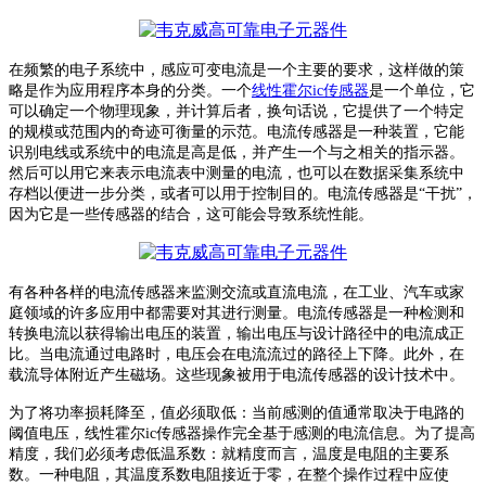
在频繁的电子系统中，感应可变电流是一个主要的要求，这样做的策
略是作为应用程序本身的分类。一个
线性霍尔ic传感器
是一个单位，它
可以确定一个物理现象，并计算后者，换句话说，它提供了一个特定
的规模或范围内的奇迹可衡量的示范。电流传感器是一种装置，它能
识别电线或系统中的电流是高是低，并产生一个与之相关的指示器。
然后可以用它来表示电流表中测量的电流，也可以在数据采集系统中
存档以便进一步分类，或者可以用于控制目的。电流传感器是
“干扰”，
因为它是一些传感器的结合，这可能会导致系统性能。
有各种各样的电流传感器来监测交流或直流电流，在工业、汽车或家
庭领域的许多应用中都需要对其进行测量。
电流传感器是一种检测和
转换电流以获得输出电压的装置，输出电压与设计路径中的电流成正
比。当电流通过电路时，电压会在电流流过的路径上下降。此外，在
载流导体附近产生磁场。这些现象被用于电流传感器的设计技术中。
为了将功率损耗降至，值必须取低：当前感测的值通常取决于电路的
阈值电压，线性霍尔ic传感器操作完全基于感测的电流信息。
为了提高
精度，我们必须考虑低温系数：
就精度而言，温度是电阻的主要系
数。一种电阻，其温度系数电阻接近于零，在整个操作过程中应使