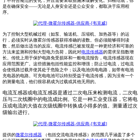
了不符合规范的变化，并且需要采取措施来缓解变化。归根结底，你
是在确保安全——无论是人身安全还是公众安全，都取决于应用程
序。
为了控制大型机械过程（如泵、输送机、压缩机、加热器等）的运
行，必须实时从微霍尔传感器获得准确的读数。你必须能够得到读
数，然后做出适当的反应。电流传感已被发现是一种更经济和可靠的
方法来监测和控制大型电力负荷，因此对
电流传感器
的需求呈指数增
长。
传统上用于保护电路免受损坏和一般电流报告，电流传感器现在
应用范围更广。这些措施包括性能监控和增强；防止过电流，过电流
会使线路过载并使其处于危险之中；以及电池供电电路，如带有电池
充电器的电路。可充电电池可以特别受益于电流传感，因为没有一个
的测量电流，他们很容易成为过载或其他无用的。
电流互感器或电流互感器是通过二次电压来检测电流，二次电
压与二次线圈中的电流成比例。它是一种工业变压器，它将电
压或电流的大值在次级线圈中转换成小得多的值。测量通过次
级输出进行。
提供的
微霍尔传感器
（包括交流电流传感器）的范围几乎涵盖了多个