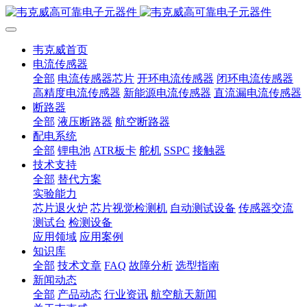
韦克威首页
电流传感器
全部
电流传感器芯片
开环电流传感器
闭环电流传感器
高精度电流传感器
新能源电流传感器
直流漏电流传感器
断路器
全部
液压断路器
航空断路器
配电系统
全部
锂电池
ATR板卡
舵机
SSPC
接触器
技术支持
全部
替代方案
实验能力
芯片退火炉
芯片视觉检测机
自动测试设备
传感器交流
测试台
检测设备
应用领域
应用案例
知识库
全部
技术文章
FAQ
故障分析
选型指南
新闻动态
全部
产品动态
行业资讯
航空航天新闻