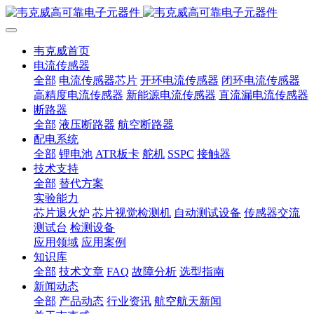
韦克威首页
电流传感器
全部
电流传感器芯片
开环电流传感器
闭环电流传感器
高精度电流传感器
新能源电流传感器
直流漏电流传感器
断路器
全部
液压断路器
航空断路器
配电系统
全部
锂电池
ATR板卡
舵机
SSPC
接触器
技术支持
全部
替代方案
实验能力
芯片退火炉
芯片视觉检测机
自动测试设备
传感器交流
测试台
检测设备
应用领域
应用案例
知识库
全部
技术文章
FAQ
故障分析
选型指南
新闻动态
全部
产品动态
行业资讯
航空航天新闻