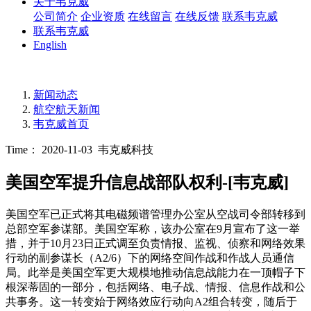
关于韦克威
公司简介
企业资质
在线留言
在线反馈
联系韦克威
联系韦克威
English
新闻动态
航空航天新闻
韦克威首页
Time： 2020-11-03
韦克威科技
美国空军提升信息战部队权利-[韦克威]
美国空军已正式将其电磁频谱管理办公室从空战司令部转移到
总部空军参谋部。美国空军称，该办公室在9月宣布了这一举
措，并于10月23日正式调至负责情报、监视、侦察和网络效果
行动的副参谋长（A2/6）下的网络空间作战和作战人员通信
局。此举是美国空军更大规模地推动信息战能力在一顶帽子下
根深蒂固的一部分，包括网络、电子战、情报、信息作战和公
共事务。这一转变始于网络效应行动向A2组合转变，随后于