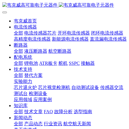
韦克威首页
电流传感器
全部
电流传感器芯片
开环电流传感器
闭环电流传感器
高精度电流传感器
新能源电流传感器
直流漏电流传感器
断路器
全部
液压断路器
航空断路器
配电系统
全部
锂电池
ATR板卡
舵机
SSPC
接触器
技术支持
全部
替代方案
实验能力
芯片退火炉
芯片视觉检测机
自动测试设备
传感器交流
测试台
检测设备
应用领域
应用案例
知识库
全部
技术文章
FAQ
故障分析
选型指南
新闻动态
全部
产品动态
行业资讯
航空航天新闻