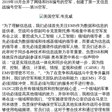
2019年10月合并了网络和ISR编号的空军，创建了第一支信息
战编号空军——第16空军。
“为了理解信息战，我们必须首先关注EMS作为数据和信息的
提供者。空战司令部副司令克里斯托弗·韦格曼中将在空军发
布会上说，要想成为人工智能（人工智能）领域的领导者，首
先必须成为数据领域和传感器领域的领导者，而要成为信息战
的领导者，首先必须是频谱作战的领军人物。官员们还表示，
此举对于同步各种技术和信息战努力非常重要。负责ISR和网
络效应作战的副参谋长玛丽·奥布莱恩中将在一份声明中
说：“这是实现信息战一体化和同步化的关键一步，因为指
挥、控制、通信、计算机、情报、监视和侦察（C4ISR）与
EMS管理密不可分。”。“为了在竞争和高端战斗中竞争并赢得
胜利，我们的空军和航天部队的活动和能力（如EMS）不仅
必须消除冲突，而且必须与我们的服务对手进行整合。
JADC2[联合所有领域指挥和控制]的核心是，一个领域的军事
活动必须提高其他领域的效力，并弥补弱点，我相信这一举措
将在这一领域帮助我们。”空军频谱管理办公室仍设在马里兰
州米德堡，负责保护和确保空军以及其他实体和作战司令部能
够使用电磁频谱。官员们说，这对于整合技术和通过管理有限