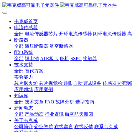
韦克威首页
电流传感器
全部
电流传感器芯片
开环电流传感器
闭环电流传感器
高
断路器
全部
液压断路器
航空断路器
配电系统
全部
锂电池
ATR板卡
舵机
SSPC
接触器
技术支持
全部
替代方案
实验能力
芯片退火炉
芯片视觉检测机
自动测试设备
传感器交流测
应用领域
应用案例
知识库
全部
技术文章
FAQ
故障分析
选型指南
新闻动态
全部
产品动态
行业资讯
航空航天新闻
关于韦克威
公司简介
企业资质
在线留言
在线反馈
联系韦克威