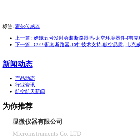
标签:
霍尔传感器
上一篇
: 嫦娥五号发射会装断路器吗-太空环境器件-[韦克
下一篇
: C919配套断路器-1对1技术支持-航空品质-[韦克威
新闻动态
产品动态
行业资讯
航空航天新闻
为你推荐
显微仪器有限公司
Microinstruments Co. LTD