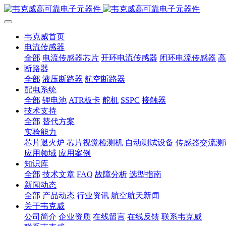
韦克威首页
电流传感器
全部
电流传感器芯片
开环电流传感器
闭环电流传感器
高
断路器
全部
液压断路器
航空断路器
配电系统
全部
锂电池
ATR板卡
舵机
SSPC
接触器
技术支持
全部
替代方案
实验能力
芯片退火炉
芯片视觉检测机
自动测试设备
传感器交流测
应用领域
应用案例
知识库
全部
技术文章
FAQ
故障分析
选型指南
新闻动态
全部
产品动态
行业资讯
航空航天新闻
关于韦克威
公司简介
企业资质
在线留言
在线反馈
联系韦克威