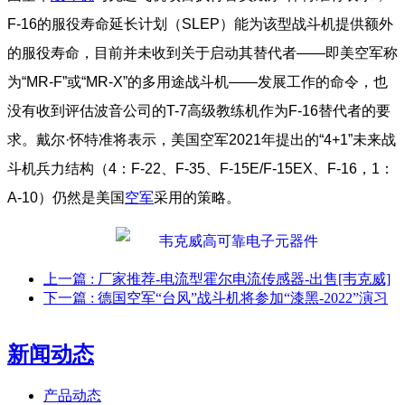
F-16的服役寿命延长计划（SLEP）能为该型战斗机提供额外
的服役寿命，目前并未收到关于启动其替代者——即美空军称
为“MR-F”或“MR-X”的多用途战斗机——发展工作的命令，也
没有收到评估波音公司的T-7高级教练机作为F-16替代者的要
求。戴尔·怀特准将表示，美国空军2021年提出的“4+1”未来战
斗机兵力结构（4：F-22、F-35、F-15E/F-15EX、F-16，1：
A-10）仍然是美国
空军
采用的策略。
上一篇
: 厂家推荐-电流型霍尔电流传感器-出售[韦克威]
下一篇
: 德国空军“台风”战斗机将参加“漆黑-2022”演习
新闻动态
产品动态