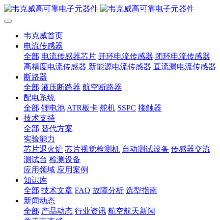
韦克威首页
电流传感器
全部
电流传感器芯片
开环电流传感器
闭环电流传感器
高精度电流传感器
新能源电流传感器
直流漏电流传感器
断路器
全部
液压断路器
航空断路器
配电系统
全部
锂电池
ATR板卡
舵机
SSPC
接触器
技术支持
全部
替代方案
实验能力
芯片退火炉
芯片视觉检测机
自动测试设备
传感器交流
测试台
检测设备
应用领域
应用案例
知识库
全部
技术文章
FAQ
故障分析
选型指南
新闻动态
全部
产品动态
行业资讯
航空航天新闻