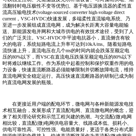
流翻转时电压极性不变等优势[]。基于电压源换流器的柔性直
流高压输电技术(voltage-sourced converter high-voltage direct
current，VSC-HVDC)快速发展，多端柔性直流输电系统、乃
至进一步发展组成直流电网，成为解决长距离大容量电能输
送、新能源发电并网和大城市供电的有效技术途径，受到了人
们的广泛关注。VSC-HVDC中平波电抗器小，直流侧含有较
大的电容，系统短路电流上升率可达到10kA/ms。随着短路电
流快速上升，直流电压在几个ms的时间内就会跌落至额定电
压的80%以下，而VSC在直流电压跌落至额定电压的80%以下
时将难以继续工作。作为系统中起着控制和保护双重作用的电
力设备，快速直流断路器必须能够限制并切断故障电流，维持
直流电网安全稳定运行。高压快速直流断路器的研制已成为制
约直流电网发展的瓶颈。
在更接近用户端的配电环节，微电网与各种新能源发电技
术相互融合，发展形成了直流配电网、直流微电网的概念，迎
来了相关理论研究和示范工程兴建的热潮。与交流配(微)电网
相比较，直流配(微)电网供电容量大、线路成本低、损耗小、
供电可靠性高、可控性强、电能质量好，更适于各类分布式新
能源电源和负载接入。快速直流断路器作为直流配(微)电网安