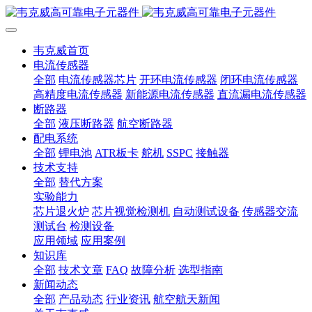
韦克威首页
电流传感器
全部
电流传感器芯片
开环电流传感器
闭环电流传感器
高精度电流传感器
新能源电流传感器
直流漏电流传感器
断路器
全部
液压断路器
航空断路器
配电系统
全部
锂电池
ATR板卡
舵机
SSPC
接触器
技术支持
全部
替代方案
实验能力
芯片退火炉
芯片视觉检测机
自动测试设备
传感器交流
测试台
检测设备
应用领域
应用案例
知识库
全部
技术文章
FAQ
故障分析
选型指南
新闻动态
全部
产品动态
行业资讯
航空航天新闻