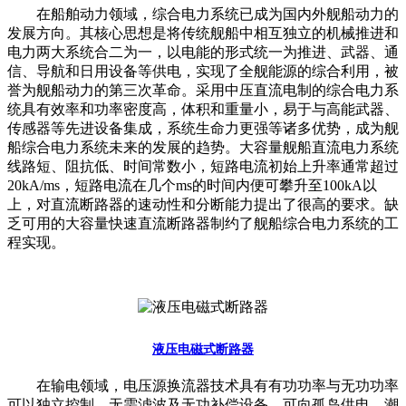
在船舶动力领域，综合电力系统已成为国内外舰船动力的
发展方向。其核心思想是将传统舰船中相互独立的机械推进和
电力两大系统合二为一，以电能的形式统一为推进、武器、通
信、导航和日用设备等供电，实现了全舰能源的综合利用，被
誉为舰船动力的第三次革命。采用中压直流电制的综合电力系
统具有效率和功率密度高，体积和重量小，易于与高能武器、
传感器等先进设备集成，系统生命力更强等诸多优势，成为舰
船综合电力系统未来的发展的趋势。大容量舰船直流电力系统
线路短、阻抗低、时间常数小，短路电流初始上升率通常超过
20kA/ms，短路电流在几个ms的时间内便可攀升至100kA以
上，对直流断路器的速动性和分断能力提出了很高的要求。缺
乏可用的大容量快速直流断路器制约了舰船综合电力系统的工
程实现。
液压电磁式断路器
在输电领域，电压源换流器技术具有有功功率与无功功率
可以独立控制、无需滤波及无功补偿设备、可向孤岛供电、潮