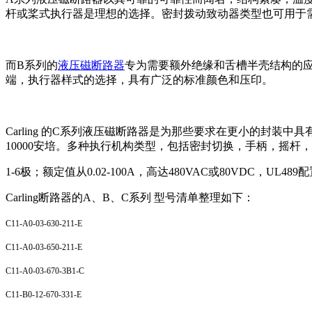
杆或桨式执行器是理想的选择。密封拨动致动器类型也可用于
而B系列的
液压磁断路器
专为需要额外绝缘和舌槽半壳结构的
端，执行器样式的选择，具有广泛的标准颜色和压印。
Carling 的C系列液压磁断路器是为那些要求在更小的封装
10000安培。多种执行机构类型，包括密封切换，手柄，摇杆，v
1-6极；额定值从0.02-100A，高达480VAC或80VDC，UL489
Carling断路器的A、B、C系列 型号清单整理如下：
C11-A0-03-630-211-E
C11-A0-03-650-211-E
C11-A0-03-670-3B1-C
C11-B0-12-670-331-E