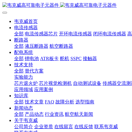
韦克威首页
电流传感器
全部
电流传感器芯片
开环电流传感器
闭环电流传感器
高
断路器
全部
液压断路器
航空断路器
配电系统
全部
锂电池
ATR板卡
舵机
SSPC
接触器
技术支持
全部
替代方案
实验能力
芯片退火炉
芯片视觉检测机
自动测试设备
传感器交流测
应用领域
应用案例
知识库
全部
技术文章
FAQ
故障分析
选型指南
新闻动态
全部
产品动态
行业资讯
航空航天新闻
关于韦克威
公司简介
企业资质
在线留言
在线反馈
联系韦克威