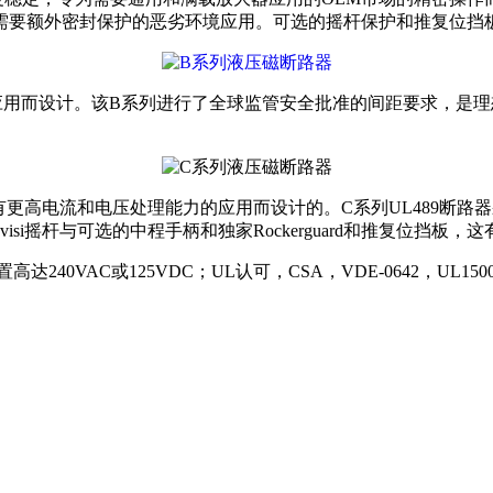
需要额外密封保护的恶劣环境应用。可选的摇杆保护和推复位挡
应用而设计。该B系列进行了全球监管安全批准的间距要求，是理
中具有更高电流和电压处理能力的应用而设计的。C系列UL489
isi摇杆与可选的中程手柄和独家Rockerguard和推复位挡
配置高达240VAC或125VDC；UL认可，CSA，VDE-0642，UL15