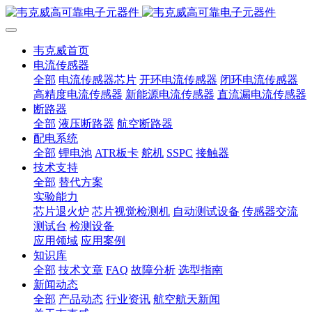
韦克威首页
电流传感器
全部
电流传感器芯片
开环电流传感器
闭环电流传感器
高精度电流传感器
新能源电流传感器
直流漏电流传感器
断路器
全部
液压断路器
航空断路器
配电系统
全部
锂电池
ATR板卡
舵机
SSPC
接触器
技术支持
全部
替代方案
实验能力
芯片退火炉
芯片视觉检测机
自动测试设备
传感器交流
测试台
检测设备
应用领域
应用案例
知识库
全部
技术文章
FAQ
故障分析
选型指南
新闻动态
全部
产品动态
行业资讯
航空航天新闻