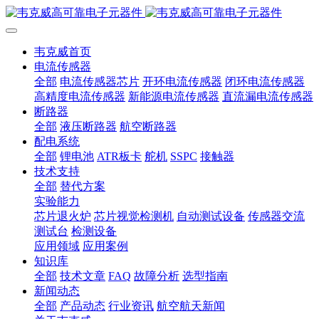
韦克威首页
电流传感器
全部
电流传感器芯片
开环电流传感器
闭环电流传感器
高精度电流传感器
新能源电流传感器
直流漏电流传感器
断路器
全部
液压断路器
航空断路器
配电系统
全部
锂电池
ATR板卡
舵机
SSPC
接触器
技术支持
全部
替代方案
实验能力
芯片退火炉
芯片视觉检测机
自动测试设备
传感器交流
测试台
检测设备
应用领域
应用案例
知识库
全部
技术文章
FAQ
故障分析
选型指南
新闻动态
全部
产品动态
行业资讯
航空航天新闻