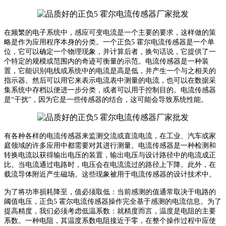
在频繁的电子系统中，感应可变电流是一个主要的要求，这样做的策
略是作为应用程序本身的分类。一个正负5 霍尔电流传感器是一个单
位，它可以确定一个物理现象，并计算后者，换句话说，它提供了一
个特定的规模或范围内的奇迹可衡量的示范。电流传感器是一种装
置，它能识别电线或系统中的电流是高是低，并产生一个与之相关的
指示器。然后可以用它来表示电流表中测量的电流，也可以在数据采
集系统中存档以便进一步分类，或者可以用于控制目的。电流传感器
是
“干扰”，因为它是一些传感器的结合，这可能会导致系统性能。
有各种各样的电流传感器来监测交流或直流电流，在工业、汽车或家
庭领域的许多应用中都需要对其进行测量。
电流传感器是一种检测和
转换电流以获得输出电压的装置，输出电压与设计路径中的电流成正
比。当电流通过电路时，电压会在电流流过的路径上下降。此外，在
载流导体附近产生磁场。这些现象被用于电流传感器的设计技术中。
为了将功率损耗降至，值必须取低：当前感测的值通常取决于电路的
阈值电压，正负5 霍尔电流传感器操作完全基于感测的电流信息。
为了
提高精度，我们必须考虑低温系数：
就精度而言，温度是电阻的主要
系数。一种电阻，其温度系数电阻接近于零，在整个操作过程中应使