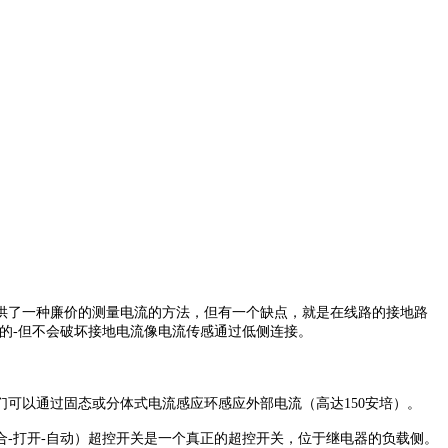
供了一种廉价的测量电流的方法，但有一个缺点，就是在线路的接地路
的
-
但不会破坏接地电流像电流传感通过低侧连接。
们可以通过固态或分体式电流感应环感应外部电流（高达
150
安培）。
合
-
打开
-
自动）超控开关是一个真正的超控开关，位于继电器的负载侧。