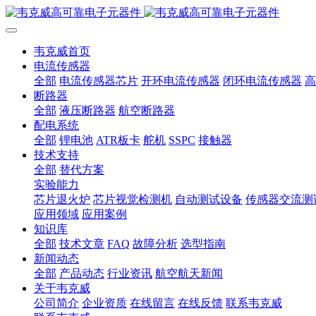
韦克威首页
电流传感器
全部
电流传感器芯片
开环电流传感器
闭环电流传感器
高
断路器
全部
液压断路器
航空断路器
配电系统
全部
锂电池
ATR板卡
舵机
SSPC
接触器
技术支持
全部
替代方案
实验能力
芯片退火炉
芯片视觉检测机
自动测试设备
传感器交流测
应用领域
应用案例
知识库
全部
技术文章
FAQ
故障分析
选型指南
新闻动态
全部
产品动态
行业资讯
航空航天新闻
关于韦克威
公司简介
企业资质
在线留言
在线反馈
联系韦克威