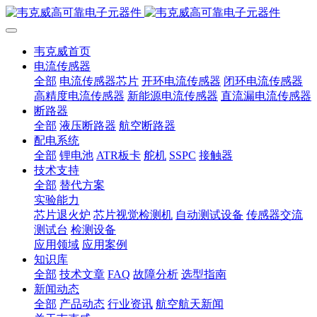
韦克威首页
电流传感器
全部
电流传感器芯片
开环电流传感器
闭环电流传感器
高精度电流传感器
新能源电流传感器
直流漏电流传感器
断路器
全部
液压断路器
航空断路器
配电系统
全部
锂电池
ATR板卡
舵机
SSPC
接触器
技术支持
全部
替代方案
实验能力
芯片退火炉
芯片视觉检测机
自动测试设备
传感器交流
测试台
检测设备
应用领域
应用案例
知识库
全部
技术文章
FAQ
故障分析
选型指南
新闻动态
全部
产品动态
行业资讯
航空航天新闻