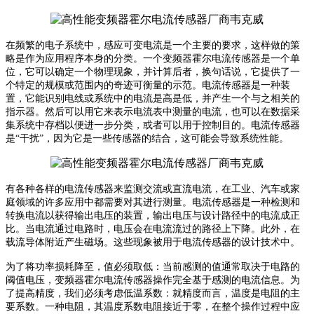
在频繁的电子系统中，感应可变电流是一个主要的要求，这样做的策
略是作为应用程序本身的分类。一个变频器霍尔电流传感器是一个单
位，它可以确定一个物理现象，并计算后者，换句话说，它提供了一
个特定的规模或范围内的奇迹可衡量的示范。电流传感器是一种装
置，它能识别电线或系统中的电流是高是低，并产生一个与之相关的
指示器。然后可以用它来表示电流表中测量的电流，也可以在数据采
集系统中存档以便进一步分类，或者可以用于控制目的。电流传感器
是
“干扰”，因为它是一些传感器的结合，这可能会导致系统性能。
有各种各样的电流传感器来监测交流或直流电流，在工业、汽车或家
庭领域的许多应用中都需要对其进行测量。
电流传感器是一种检测和
转换电流以获得输出电压的装置，输出电压与设计路径中的电流成正
比。当电流通过电路时，电压会在电流流过的路径上下降。此外，在
载流导体附近产生磁场。这些现象被用于电流传感器的设计技术中。
为了将功率损耗降至，值必须取低：当前感测的值通常取决于电路的
阈值电压，变频器霍尔电流传感器操作完全基于感测的电流信息。
为
了提高精度，我们必须考虑低温系数：
就精度而言，温度是电阻的主
要系数。一种电阻，其温度系数电阻接近于零，在整个操作过程中应