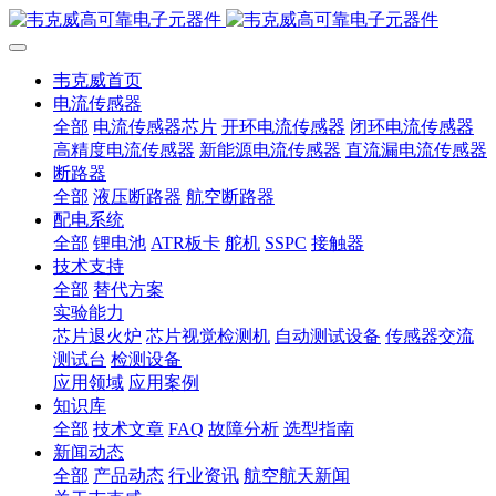
韦克威首页
电流传感器
全部
电流传感器芯片
开环电流传感器
闭环电流传感器
高精度电流传感器
新能源电流传感器
直流漏电流传感器
断路器
全部
液压断路器
航空断路器
配电系统
全部
锂电池
ATR板卡
舵机
SSPC
接触器
技术支持
全部
替代方案
实验能力
芯片退火炉
芯片视觉检测机
自动测试设备
传感器交流
测试台
检测设备
应用领域
应用案例
知识库
全部
技术文章
FAQ
故障分析
选型指南
新闻动态
全部
产品动态
行业资讯
航空航天新闻