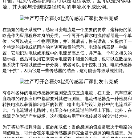
计值。电流传感器的输出可以是电压读数，也可以是持续电
流，其大致与沿测试路径移动的电流水平成比例。
在频繁的电子系统中，感应可变电流是一个主要的要求，这样做的策
略是作为应用程序本身的分类。一个可开合霍尔电流传感器是一个单
位，它可以确定一个物理现象，并计算后者，换句话说，它提供了一
个特定的规模或范围内的奇迹可衡量的示范。电流传感器是一种装
置，它能识别电线或系统中的电流是高是低，并产生一个与之相关的
指示器。然后可以用它来表示电流表中测量的电流，也可以在数据采
集系统中存档以便进一步分类，或者可以用于控制目的。电流传感器
是
“干扰”，因为它是一些传感器的结合，这可能会导致系统性能。
有各种各样的电流传感器来监测交流或直流电流，在工业、汽车或家
庭领域的许多应用中都需要对其进行测量。
电流传感器是一种检测和
转换电流以获得输出电压的装置，输出电压与设计路径中的电流成正
比。当电流通过电路时，电压会在电流流过的路径上下降。此外，在
载流导体附近产生磁场。这些现象被用于电流传感器的设计技术中。
为了将功率损耗降至，值必须取低：当前感测的值通常取决于电路的
阈值电压，可开合霍尔电流传感器操作完全基于感测的电流信息。
为