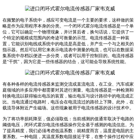
在频繁的电子系统中，感应可变电流是一个主要的要求，这样做的策
略是作为应用程序本身的分类。一个闭环式霍尔电流传感器是一个单
位，它可以确定一个物理现象，并计算后者，换句话说，它提供了一
个特定的规模或范围内的奇迹可衡量的示范。电流传感器是一种装
置，它能识别电线或系统中的电流是高是低，并产生一个与之相关的
指示器。然后可以用它来表示电流表中测量的电流，也可以在数据采
集系统中存档以便进一步分类，或者可以用于控制目的。电流传感器
是
“干扰”，因为它是一些传感器的结合，这可能会导致系统性能。
有各种各样的电流传感器来监测交流或直流电流，在工业、汽车或家
庭领域的许多应用中都需要对其进行测量。
电流传感器是一种检测和
转换电流以获得输出电压的装置，输出电压与设计路径中的电流成正
比。当电流通过电路时，电压会在电流流过的路径上下降。此外，在
载流导体附近产生磁场。这些现象被用于电流传感器的设计技术中。
为了将功率损耗降至，值必须取低：当前感测的值通常取决于电路的
阈值电压，闭环式霍尔电流传感器操作完全基于感测的电流信息。
为
了提高精度，我们必须考虑低温系数：
就精度而言，温度是电阻的主
要系数。一种电阻，其温度系数电阻接近于零，在整个操作过程中应