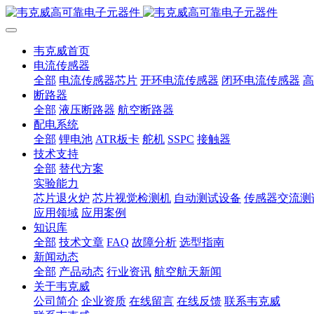
韦克威首页
电流传感器
全部
电流传感器芯片
开环电流传感器
闭环电流传感器
高
断路器
全部
液压断路器
航空断路器
配电系统
全部
锂电池
ATR板卡
舵机
SSPC
接触器
技术支持
全部
替代方案
实验能力
芯片退火炉
芯片视觉检测机
自动测试设备
传感器交流测
应用领域
应用案例
知识库
全部
技术文章
FAQ
故障分析
选型指南
新闻动态
全部
产品动态
行业资讯
航空航天新闻
关于韦克威
公司简介
企业资质
在线留言
在线反馈
联系韦克威