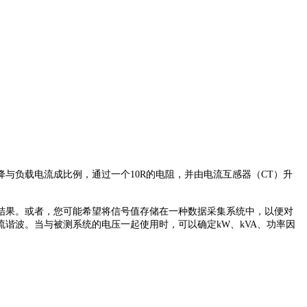
降与负载电流成比例，通过一个
10R
的电阻，并由电流互感器（
CT
）升
结果。或者，您可能希望将信号值存储在一种数据采集系统中，以便对
流谐波。当与被测系统的电压一起使用时，可以确定
kW
、
kVA
、功率因