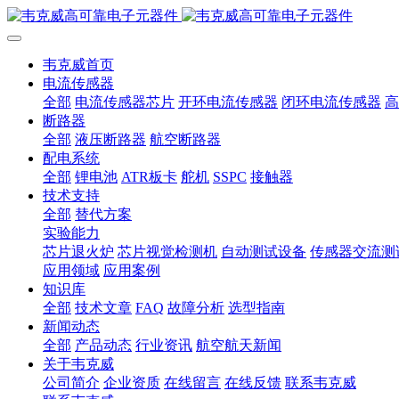
韦克威首页
电流传感器
全部
电流传感器芯片
开环电流传感器
闭环电流传感器
高
断路器
全部
液压断路器
航空断路器
配电系统
全部
锂电池
ATR板卡
舵机
SSPC
接触器
技术支持
全部
替代方案
实验能力
芯片退火炉
芯片视觉检测机
自动测试设备
传感器交流测
应用领域
应用案例
知识库
全部
技术文章
FAQ
故障分析
选型指南
新闻动态
全部
产品动态
行业资讯
航空航天新闻
关于韦克威
公司简介
企业资质
在线留言
在线反馈
联系韦克威