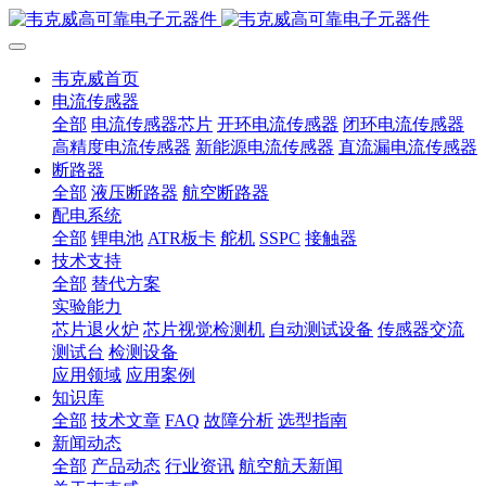
韦克威首页
电流传感器
全部
电流传感器芯片
开环电流传感器
闭环电流传感器
高精度电流传感器
新能源电流传感器
直流漏电流传感器
断路器
全部
液压断路器
航空断路器
配电系统
全部
锂电池
ATR板卡
舵机
SSPC
接触器
技术支持
全部
替代方案
实验能力
芯片退火炉
芯片视觉检测机
自动测试设备
传感器交流
测试台
检测设备
应用领域
应用案例
知识库
全部
技术文章
FAQ
故障分析
选型指南
新闻动态
全部
产品动态
行业资讯
航空航天新闻