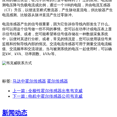
应用的输出类型，在几乎所有的行业中都得到了广泛的应用。
电流感
测电压降与负载电流成比例，通过一个
10R
的电阻，并由电流互感器
（
CT
）升压，以馈送至桥式整流器，产生脉动直流电，供比较器产生
电流感测。比较器从脉冲直流产生过零脉冲。
电流传感器产生的信号很重要，因为它告诉你导线内部发生了什么。
你可以用这个信号做一些不同的事情。您可以在功率计或电压表上显
示信号结果。或者，您可能希望将信号值存储在一种数据采集系统
中，以便对其进行分析。或者，常见的情况是，您可以使用该信号来
监视和控制导线内部的情况。交流电流传感器可用于测量交流电流幅
值、交流频率和交流谐波。当与被测系统的电压一起使用时，可以确
定
kW
、
kVA
、功率因数、
kVAr
等。
标签:
马达中霍尔传感器
霍尔传感器
上一篇
: 全极性霍尔传感器出售韦克威
下一篇
: 电机中霍尔传感器公司韦克威
新闻动态