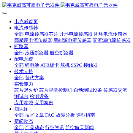
韦克威首页
电流传感器
全部
电流传感器芯片
开环电流传感器
闭环电流传感器
高精度电流传感器
新能源电流传感器
直流漏电流传感器
断路器
全部
液压断路器
航空断路器
配电系统
全部
锂电池
ATR板卡
舵机
SSPC
接触器
技术支持
全部
替代方案
实验能力
芯片退火炉
芯片视觉检测机
自动测试设备
传感器交流
测试台
检测设备
应用领域
应用案例
知识库
全部
技术文章
FAQ
故障分析
选型指南
新闻动态
全部
产品动态
行业资讯
航空航天新闻