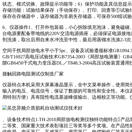
状态、模式切换、故障提示功能等；6）保护功能及其信息提
存储功能：试验结果保存（手动保存）、打印、回查等①试验
保存在存储器中，该存储器为非易失存储器，可保存500组试
6、仪器操作1、打开外包装箱，小心拆除填充泡沫，避免磕
台电源要配备带地线的220V交流电源插座，必须保证电源接
剂洗涤，取出后用自来水冲洗至中性，最后用蒸镏水洗涤2-3次
空间干扰局部放电水平小于5pc、设备及试验遵循标准GB1094.3-2
GB/T16927高电压试验技术GB7354-2003《局部放电测量
隙GB6450干式电力变压器DL／T848.3-2004高压试验装置通
接触回路电阻测试仪制造厂家
仪器特点本机采用大屏幕液晶显示，全中文菜单操作，使用简
输入的电压、电流信号，保证了数据的可靠性和安全性。本仪器
用特别方便）具有阻性电流基波峰值输出、边相校正等功能。仪
、设备技术特点1.TH-2010局部放电检测仪独特功能特点
二等奖、国家重大技术表彰项目三等奖等多个奖项。在产品性
供电局、变压器厂、互感器厂、避雷器厂、电缆附件厂等高压