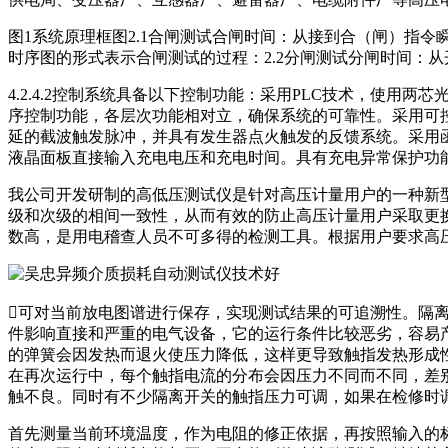
图1系统原理框图2.1合闸测试合闸时间：从接到合（闸）指
时序图的形式表示合闸测试的过程：2.2分闸测试分闸时间：
4.2.4.2控制系统具备以下控制功能：采用PLC技术，使
序控制功能，各层次功能相对立，确保系统的可靠性。采用可
延的截波触发脉冲，并具有发生器点火触发的反馈系统。采用函
液晶面板直接输入充电电压和充电时间。具有充电异常保护功
我公司开发研制的高低压测试仪是针对高压计量用户的一种新型
级和次级的相间一致性，从而有效的防止高压计量用户采取更
数高，是用电稽查人员不可多得的检测工具。根据用户要求高压
可对当前放电图谱进行保存，实现测试结果的可追溯性。隔
件影响直接和严重的电气设备，它的运行条件比较恶劣，容易
的弹簧会因发热而退火使压力降低，这样更导致触指发热形成
在再次运行中，每个触指电流的分布会因压力不同而不同，差
触不良。同时有不少隔离开关的触指压力可调，如果在检修时
首先测量当前环境温度，作为电阻的修正依据，再按照输入的