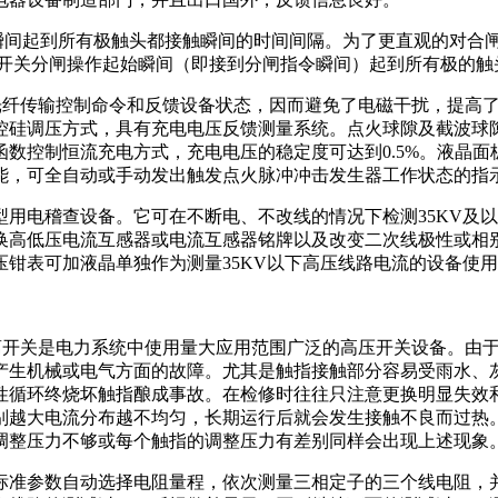
令瞬间起到所有极触头都接触瞬间的时间间隔。为了更直观的对合
从开关分闸操作起始瞬间（即接到分闸指令瞬间）起到所有极的
用两芯光纤传输控制命令和反馈设备状态，因而避免了电磁干扰，提
控硅调压方式，具有充电电压反馈测量系统。点火球隙及截波球
数控制恒流充电方式，充电电压的稳定度可达到0.5%。液晶面
能，可全自动或手动发出触发点火脉冲冲击发生器工作状态的指
用电稽查设备。它可在不断电、不改线的情况下检测35KV及
换高低压电流互感器或电流互感器铭牌以及改变二次线极性或相
钳表可加液晶单独作为测量35KV以下高压线路电流的设备使
离开关是电力系统中使用量大应用范围广泛的高压开关设备。由
产生机械或电气方面的故障。尤其是触指接触部分容易受雨水、
性循环终烧坏触指酿成事故。在检修时往往只注意更换明显失效
别越大电流分布越不均匀，长期运行后就会发生接触不良而过热
调整压力不够或每个触指的调整压力有差别同样会出现上述现象
标准参数自动选择电阻量程，依次测量三相定子的三个线电阻，