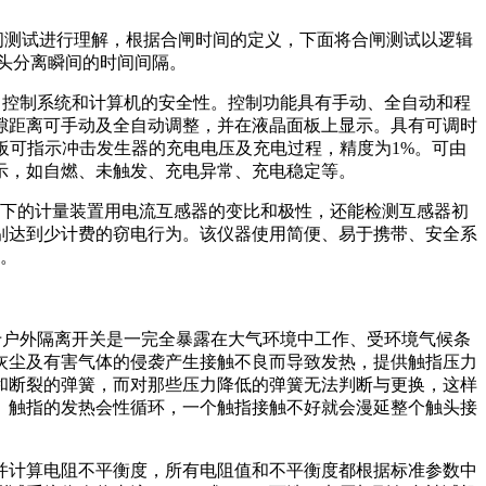
闸测试进行理解，根据合闸时间的定义，下面将合闸测试以逻辑
触头分离瞬间的时间间隔。
高了控制系统和计算机的安全性。控制功能具有手动、全自动和程
隙距离可手动及全自动调整，并在液晶面板上显示。具有可调时
板可指示冲击发生器的充电电压及充电过程，精度为1%。可由
示，如自燃、未触发、充电异常、充电稳定等。
以下的计量装置用电流互感器的变比和极性，还能检测互感器初
别达到少计费的窃电行为。该仪器使用简便、易于携带、安全系
用。
于户外隔离开关是一完全暴露在大气环境中工作、受环境气候条
灰尘及有害气体的侵袭产生接触不良而导致发热，提供触指压力
和断裂的弹簧，而对那些压力降低的弹簧无法判断与更换，这样
。触指的发热会性循环，一个触指接触不好就会漫延整个触头接
。
并计算电阻不平衡度，所有电阻值和不平衡度都根据标准参数中