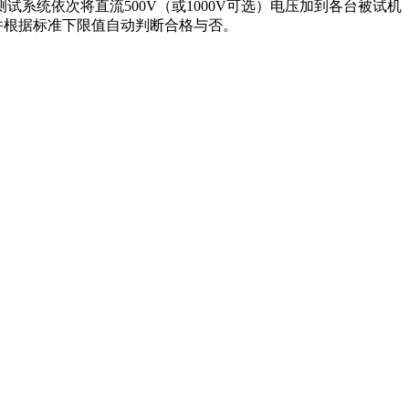
统依次将直流500V（或1000V可选）电压加到各台被试机
并根据标准下限值自动判断合格与否。