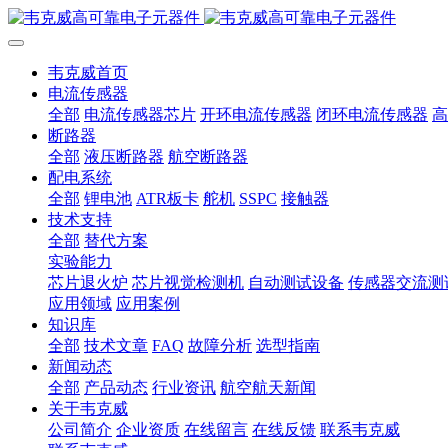
韦克威首页
电流传感器
全部
电流传感器芯片
开环电流传感器
闭环电流传感器
高
断路器
全部
液压断路器
航空断路器
配电系统
全部
锂电池
ATR板卡
舵机
SSPC
接触器
技术支持
全部
替代方案
实验能力
芯片退火炉
芯片视觉检测机
自动测试设备
传感器交流测
应用领域
应用案例
知识库
全部
技术文章
FAQ
故障分析
选型指南
新闻动态
全部
产品动态
行业资讯
航空航天新闻
关于韦克威
公司简介
企业资质
在线留言
在线反馈
联系韦克威