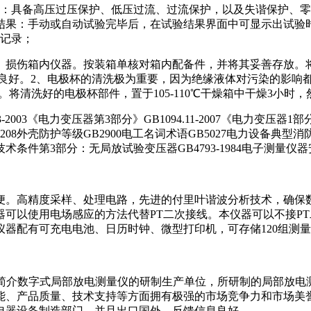
示：具备高压过压保护、低压过流、过流保护，以及失谐保护、零
结果：手动或自动试验完毕后，在试验结果界面中可显示出试验
验记录；
碰、损伤箱内仪器。按装箱单核对箱内配备件，并将其妥善存放。
地良好。2、电极杯的清洗极为重要，因为绝缘液体对污染的影响
。将清洗好的电极杯部件，置于105-110℃干燥箱中干燥3小
003《电力变压器第3部分》GB1094.11-2007《电力变压器1部分
》GB4208外壳防护等级GB2900电工名词术语GB5027电力设备
用技术条件第3部分：无局放试验变压器GB4793-1984电子测量仪器
便。高精度采样、处理电路，先进的付里叶谐波分析技术，确保
可以使用电场感应的方法代替PT二次接线。本仪器可以不接P
器配有可充电电池、日历时钟、微型打印机，可存储120组测
产品简介数字式局部放电测量仪的研制生产单位，所研制的局部
能、产品质量、技术支持等方面拥有极强的市场竞争力和市场美
电器设备制造部门，并且出口国外，反馈信息良好。