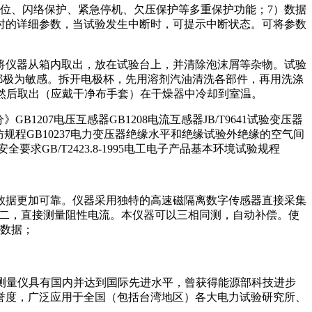
位、闪络保护、紧急停机、欠压保护等多重保护功能；7）数据
时的详细参数，当试验发生中断时，可提示中断状态。可将参数
将仪器从箱内取出，放在试验台上，并清除泡沫屑等杂物。试验
都极为敏感。拆开电极杯，先用溶剂汽油清洗各部件，再用洗涤
时，然后取出（应戴干净布手套）在干燥器中冷却到室温。
》GB1207电压互感器GB1208电流互感器JB/T9641试验变压器
典型消防规程GB10237电力变压器绝缘水平和绝缘试验外绝缘的空气间
安全要求GB/T2423.8-1995电工电子产品基本环境试验规程
数据更加可靠。仪器采用独特的高速磁隔离数字传感器直接采集
T二，直接测量阻性电流。本仪器可以三相同测，自动补偿。使
量数据；
放电测量仪具有国内并达到国际先进水平，曾获得能源部科技进步
誉度，广泛应用于全国（包括台湾地区）各大电力试验研究所、