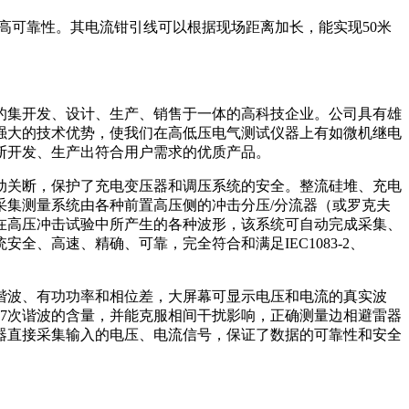
高可靠性。其电流钳引线可以根据现场距离加长，能实现50米
的集开发、设计、生产、销售于一体的高科技企业。公司具有雄
强大的技术优势，使我们在高低压电气测试仪器上有如微机继电
断开发、生产出符合用户需求的优质产品。
源自动关断，保护了充电变压器和调压系统的安全。整流硅堆、充电
集测量系统由各种前置高压侧的冲击分压/分流器（或罗克夫
在高压冲击试验中所产生的各种波形，该系统可自动完成采集、
、高速、精确、可靠，完全符合和满足IEC1083-2、
谐波、有功功率和相位差，大屏幕可显示电压和电流的真实波
7次谐波的含量，并能克服相间干扰影响，正确测量边相避雷器
器直接采集输入的电压、电流信号，保证了数据的可靠性和安全