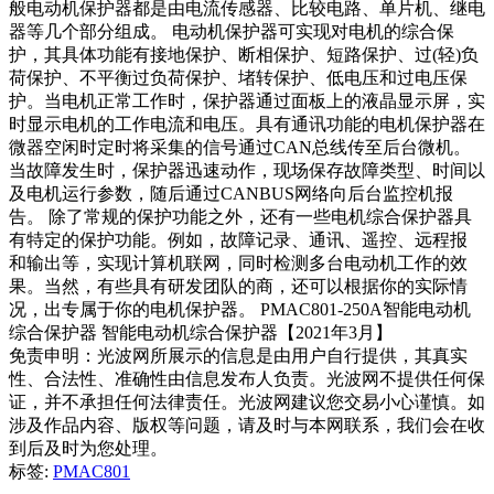
般电动机保护器都是由电流传感器、比较电路、单片机、继电
器等几个部分组成。 电动机保护器可实现对电机的综合保
护，其具体功能有接地保护、断相保护、短路保护、过(轻)负
荷保护、不平衡过负荷保护、堵转保护、低电压和过电压保
护。当电机正常工作时，保护器通过面板上的液晶显示屏，实
时显示电机的工作电流和电压。具有通讯功能的电机保护器在
微器空闲时定时将采集的信号通过CAN总线传至后台微机。
当故障发生时，保护器迅速动作，现场保存故障类型、时间以
及电机运行参数，随后通过CANBUS网络向后台监控机报
告。 除了常规的保护功能之外，还有一些电机综合保护器具
有特定的保护功能。例如，故障记录、通讯、遥控、远程报
和输出等，实现计算机联网，同时检测多台电动机工作的效
果。当然，有些具有研发团队的商，还可以根据你的实际情
况，出专属于你的电机保护器。 PMAC801-250A智能电动机
综合保护器 智能电动机综合保护器【2021年3月】
免责申明：光波网所展示的信息是由用户自行提供，其真实
性、合法性、准确性由信息发布人负责。光波网不提供任何保
证，并不承担任何法律责任。光波网建议您交易小心谨慎。如
涉及作品内容、版权等问题，请及时与本网联系，我们会在收
到后及时为您处理。
标签:
PMAC801