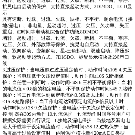
堵转、起动超时、过载、过流、欠载、断相、不平衡、零序、
抗晃电自启动的保护、支持直接起动方式、2DI/3DO、LCD显
示
具有速断、过载、过流、欠载、缺相、不平衡、剩余电流（接
地/漏电）、非电量、起动超时、过压、欠压、欠功率、失压
重启、tE时间等电动机综合保护功能,8DI/4DO
堵转、起动超时、过载、过流、欠载、断相、不平衡、零序、
过压、欠压、外部故障等保护、抗晃电自启动、支持直接起
动、双向起动、变频起动、星-三角起动、双速启动、降压起
动、软起动等起动方式、7DI/5DO、标配显示模块及2米串口
线
3.过压保护：当电压超过过压设定值时，动作时间≤10S 4.欠压
保护：当电压低于欠压设定值时，动作时间≤10S 5.断相保
护：当任意一相断时，动作时间≤4S 6.三相不平衡保护：当 相
的电流值＞0.8倍的额定电流，不平衡保护动作时间≤4S 7.堵转
保护：当工作电流达到额定电流的3.5倍及以上时，动作时间
≤1S 8.短路保护：当工作电流达到额定电流的8倍及以上时，
动作时间≤0.2S 9.欠流保护：当电流小于欠流保护设定值时，
控 制 器在30S内动作 10.过流保护：过流动作时间序号用户可
根据实际需要自行设定 11.接地及漏电保护：当接地及漏电电
流大于或等于设定电流值时，动作时间≤5S 12.过热保护：当
温度高于过热设定值时，跳闸保护 模拟量4 20mA DC 类型