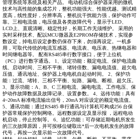
管理系统等系统及相关产品。 电动机综合保护器采用的微机
技术与高性能的集成芯片，整机功能强大、性能优越。测试精
度高，线性度好，分辨率高，整机抗干扰能力强，保护动作可
靠。三相电流值，电压值及各类故障代号，显示于LED、
LCD上、直观清晰。稳定性好，长期工作无须维护。 采用的
实时采样技术、配以MCU微器及E2PROM存储技术，实现参
数设定，掉电后设定参数仍保存下来，勿须再设定。一机多
用，可取代传统的电流互感器、电流表、电压表、热继电器和
时间继电器等。 配有RS485串行数字接口，便于上位机
（PC）进行数字通迅。 1、设定功能：额定电流、保护电流曲
线、启动时间、三相不平衡、堵转倍数、漏电电流值、超欠电
压值、通讯地址、保护器上电电机自起动时间。 2、保护功
能：过流、堵转、三相不平衡、短路、漏电、断相、超欠压。
3、显示功能：A、B、C 三相电流、漏电电流、工作电压、保
护动作故障数据及故障记录、设置参数。 4、远传功能：具有
4~20mA 标准电流输出信号，20mA 对应设定的额定电流值。
5、通讯功能：通过RS485 串行通讯与计算机可构成256 台保
护器常规保护控制网络。远程数据设定及显示报 ，远程电动
机启动，停止控制等。 6、追忆功能：可存储近期电机所发生
的三次故障原因，并可按移位键取出*后一次电机发生的故障
代号，再按一次显示前一次故障代号。