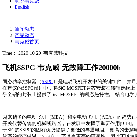
联系韦克威
English
新闻动态
产品动态
韦克威首页
Time： 2020-10-20
韦克威科技
飞机SSPC-韦克威-无故障工作20000h
固态功率控制器（
SSPC
）是电动飞机开发中的关键组件，并且必
在建议的SSPC设计中，将SiC MOSFET管芯安装在铸铝走
乎全铝的封装上提供了SiC MOSFET的瞬态热特性。 结合电学实验证
越来越多的电动飞机（MEA）和全电动飞机（AEA）的趋势正
开关代替传统的机械断路器，在发展中发挥了重要作用[9-13
于SiC的SSPC的固有优势提供了更低的导通电阻，更高的击
较高的瞬态结温（>350˚C）下具有更高的可靠性，因此可