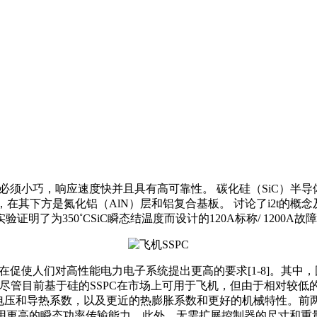
须小巧，响应速度快并且具有高可靠性。 碳化硅（SiC）半导
线上，在其下方是氮化铝（AlN）层和铝复合基板。 讨论了i2t的
明了为350˚CSiC瞬态结温度而设计的120A标称/ 1200A故障
在促使人们对高性能电力电子系统提出更高的要求[1-8]。其中
]。尽管目前基于硅的SSPC在市场上可用于飞机，但由于相对
穿电压和导热系数，以及更近的热膨胀系数和更好的机械特性。前两个
以使用更高的瞬态功率传输能力。此外，无需扩展控制器的尺寸和