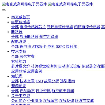
韦克威首页
电流传感器
全部
电流传感器芯片
开环电流传感器
闭环电流传感器
高
断路器
全部
液压断路器
航空断路器
配电系统
全部
锂电池
ATR板卡
舵机
SSPC
接触器
技术支持
全部
替代方案
实验能力
芯片退火炉
芯片视觉检测机
自动测试设备
传感器交流测
应用领域
应用案例
知识库
全部
技术文章
FAQ
故障分析
选型指南
新闻动态
全部
产品动态
行业资讯
航空航天新闻
关于韦克威
公司简介
企业资质
在线留言
在线反馈
联系韦克威