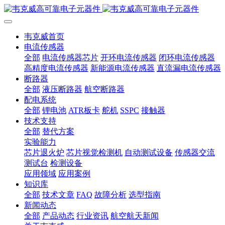
韦克威首页
电流传感器
全部
电流传感器芯片
开环电流传感器
闭环电流传感器
高精度电流传感器
新能源电流传感器
直流漏电流传感器
断路器
全部
液压断路器
航空断路器
配电系统
全部
锂电池
ATR板卡
舵机
SSPC
接触器
技术支持
全部
替代方案
实验能力
芯片退火炉
芯片视觉检测机
自动测试设备
传感器交流
测试台
检测设备
应用领域
应用案例
知识库
全部
技术文章
FAQ
故障分析
选型指南
新闻动态
全部
产品动态
行业资讯
航空航天新闻