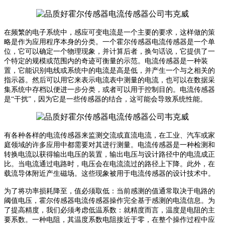
在频繁的电子系统中，感应可变电流是一个主要的要求，这样做的策
略是作为应用程序本身的分类。一个霍尔传感器电流传感器是一个单
位，它可以确定一个物理现象，并计算后者，换句话说，它提供了一
个特定的规模或范围内的奇迹可衡量的示范。电流传感器是一种装
置，它能识别电线或系统中的电流是高是低，并产生一个与之相关的
指示器。然后可以用它来表示电流表中测量的电流，也可以在数据采
集系统中存档以便进一步分类，或者可以用于控制目的。电流传感器
是
“干扰”，因为它是一些传感器的结合，这可能会导致系统性能。
有各种各样的电流传感器来监测交流或直流电流，在工业、汽车或家
庭领域的许多应用中都需要对其进行测量。
电流传感器是一种检测和
转换电流以获得输出电压的装置，输出电压与设计路径中的电流成正
比。当电流通过电路时，电压会在电流流过的路径上下降。此外，在
载流导体附近产生磁场。这些现象被用于电流传感器的设计技术中。
为了将功率损耗降至，值必须取低：当前感测的值通常取决于电路的
阈值电压，霍尔传感器电流传感器操作完全基于感测的电流信息。
为
了提高精度，我们必须考虑低温系数：
就精度而言，温度是电阻的主
要系数。一种电阻，其温度系数电阻接近于零，在整个操作过程中应