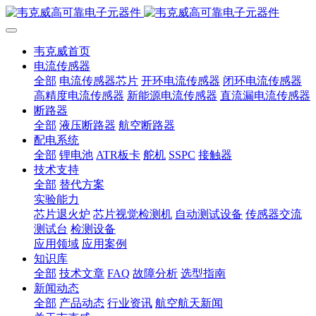
韦克威首页
电流传感器
全部
电流传感器芯片
开环电流传感器
闭环电流传感器
高精度电流传感器
新能源电流传感器
直流漏电流传感器
断路器
全部
液压断路器
航空断路器
配电系统
全部
锂电池
ATR板卡
舵机
SSPC
接触器
技术支持
全部
替代方案
实验能力
芯片退火炉
芯片视觉检测机
自动测试设备
传感器交流
测试台
检测设备
应用领域
应用案例
知识库
全部
技术文章
FAQ
故障分析
选型指南
新闻动态
全部
产品动态
行业资讯
航空航天新闻