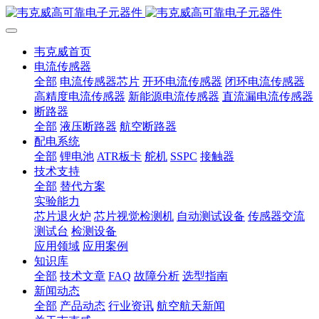
韦克威首页
电流传感器
全部
电流传感器芯片
开环电流传感器
闭环电流传感器
高精度电流传感器
新能源电流传感器
直流漏电流传感器
断路器
全部
液压断路器
航空断路器
配电系统
全部
锂电池
ATR板卡
舵机
SSPC
接触器
技术支持
全部
替代方案
实验能力
芯片退火炉
芯片视觉检测机
自动测试设备
传感器交流
测试台
检测设备
应用领域
应用案例
知识库
全部
技术文章
FAQ
故障分析
选型指南
新闻动态
全部
产品动态
行业资讯
航空航天新闻