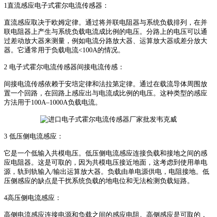
1
直流感应
电子式霍尔电流传感器
：
直流感应取决于欧姆定律。通过将并联电阻器与系统负载排列，在并
联电阻器上产生与系统负载电流成比例的电压。分路上的电压可以通
过差动放大器来测量，例如电流分路放大器、运算放大器或差分放大
器。它通常用于负载电流
<100A
的情况。
2
电子式霍尔电流传感器
间接电流传感：
间接电流传感依赖于安培定律和法拉第定律。通过在载流导体周围放
置一个回路，在回路上感应出与电流成比例的电压。这种类型的感应
方法用于
100A
–
1000A
负载电流。
3
低压侧电流感应：
它是一个低输入共模电压。低压侧电流感应连接负载和接地之间的感
应电阻器。这是可取的，因为共模电压接近地面，这考虑到使用单电
源，轨到轨输入
/
输出运算放大器。负载由单电源供电，电阻接地。低
压侧感应的缺点是干扰系统负载的地电位和无法检测负载短路。
4
高压侧电流感应：
高侧电流感应连接电源和负载之间的感应电阻。高侧感应是可取的，