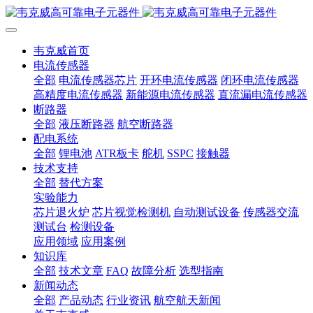
韦克威首页
电流传感器
全部
电流传感器芯片
开环电流传感器
闭环电流传感器
高精度电流传感器
新能源电流传感器
直流漏电流传感器
断路器
全部
液压断路器
航空断路器
配电系统
全部
锂电池
ATR板卡
舵机
SSPC
接触器
技术支持
全部
替代方案
实验能力
芯片退火炉
芯片视觉检测机
自动测试设备
传感器交流
测试台
检测设备
应用领域
应用案例
知识库
全部
技术文章
FAQ
故障分析
选型指南
新闻动态
全部
产品动态
行业资讯
航空航天新闻