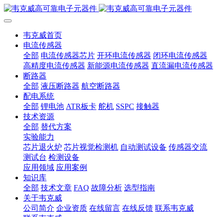
韦克威首页
电流传感器
全部
电流传感器芯片
开环电流传感器
闭环电流传感器
高精度电流传感器
新能源电流传感器
直流漏电流传感器
断路器
全部
液压断路器
航空断路器
配电系统
全部
锂电池
ATR板卡
舵机
SSPC
接触器
技术资源
全部
替代方案
实验能力
芯片退火炉
芯片视觉检测机
自动测试设备
传感器交流
测试台
检测设备
应用领域
应用案例
知识库
全部
技术文章
FAQ
故障分析
选型指南
关于韦克威
公司简介
企业资质
在线留言
在线反馈
联系韦克威