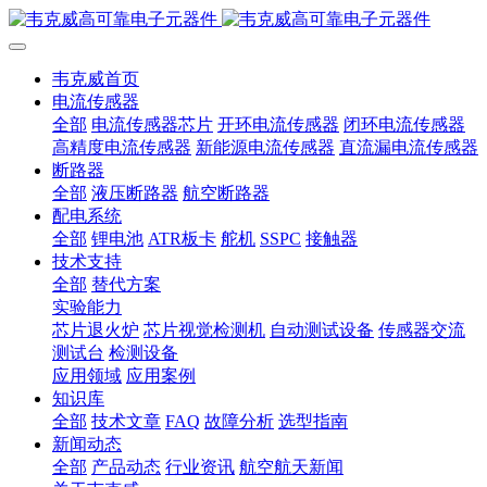
韦克威首页
电流传感器
全部
电流传感器芯片
开环电流传感器
闭环电流传感器
高精度电流传感器
新能源电流传感器
直流漏电流传感器
断路器
全部
液压断路器
航空断路器
配电系统
全部
锂电池
ATR板卡
舵机
SSPC
接触器
技术支持
全部
替代方案
实验能力
芯片退火炉
芯片视觉检测机
自动测试设备
传感器交流
测试台
检测设备
应用领域
应用案例
知识库
全部
技术文章
FAQ
故障分析
选型指南
新闻动态
全部
产品动态
行业资讯
航空航天新闻