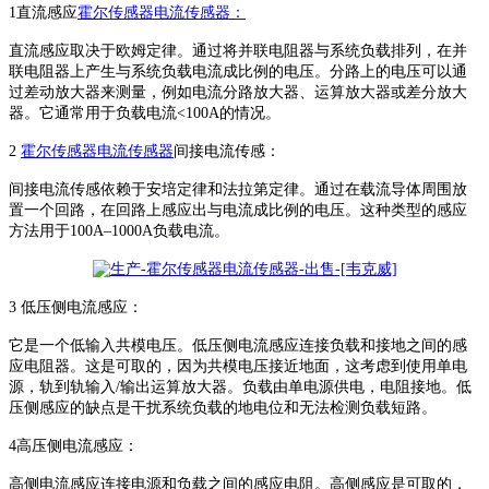
1
直流感应
霍尔传感器电流传感器
：
直流感应取决于欧姆定律。通过将并联电阻器与系统负载排列，在并
联电阻器上产生与系统负载电流成比例的电压。分路上的电压可以通
过差动放大器来测量，例如电流分路放大器、运算放大器或差分放大
器。它通常用于负载电流
<100A
的情况。
2
霍尔传感器电流传感器
间接电流传感：
间接电流传感依赖于安培定律和法拉第定律。通过在载流导体周围放
置一个回路，在回路上感应出与电流成比例的电压。这种类型的感应
方法用于
100A
–
1000A
负载电流。
3
低压侧电流感应：
它是一个低输入共模电压。低压侧电流感应连接负载和接地之间的感
应电阻器。这是可取的，因为共模电压接近地面，这考虑到使用单电
源，轨到轨输入
/
输出运算放大器。负载由单电源供电，电阻接地。低
压侧感应的缺点是干扰系统负载的地电位和无法检测负载短路。
4
高压侧电流感应：
高侧电流感应连接电源和负载之间的感应电阻。高侧感应是可取的，