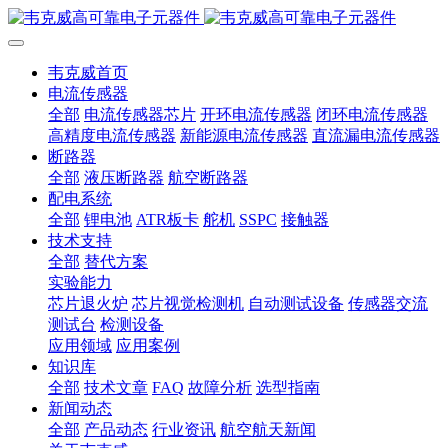
韦克威首页
电流传感器
全部
电流传感器芯片
开环电流传感器
闭环电流传感器
高精度电流传感器
新能源电流传感器
直流漏电流传感器
断路器
全部
液压断路器
航空断路器
配电系统
全部
锂电池
ATR板卡
舵机
SSPC
接触器
技术支持
全部
替代方案
实验能力
芯片退火炉
芯片视觉检测机
自动测试设备
传感器交流
测试台
检测设备
应用领域
应用案例
知识库
全部
技术文章
FAQ
故障分析
选型指南
新闻动态
全部
产品动态
行业资讯
航空航天新闻