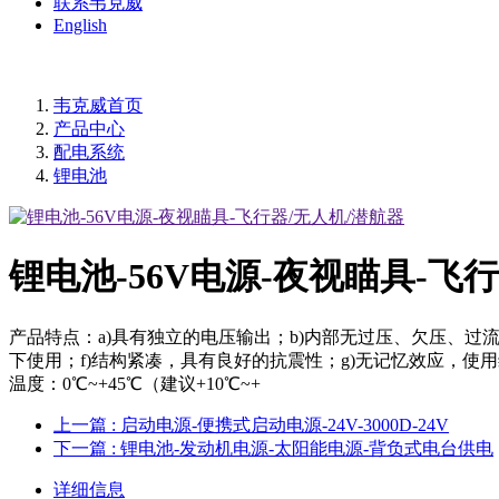
联系韦克威
English
韦克威首页
产品中心
配电系统
锂电池
锂电池-56V电源-夜视瞄具-飞
产品特点：a)具有独立的电压输出；b)内部无过压、欠压、过
下使用；f)结构紧凑，具有良好的抗震性；g)无记忆效应，使用
温度：0℃~+45℃（建议+10℃~+
上一篇
: 启动电源-便携式启动电源-24V-3000D-24V
下一篇
: 锂电池-发动机电源-太阳能电源-背负式电台供电
详细信息