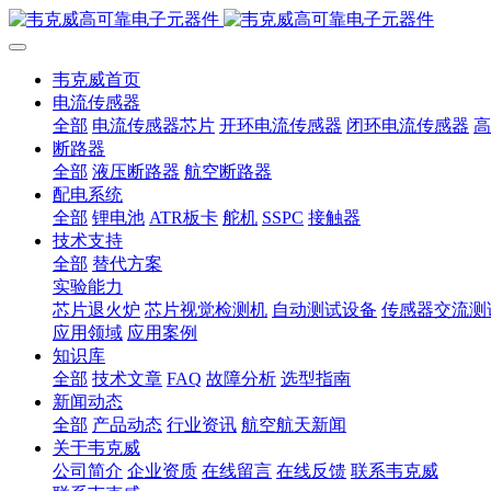
韦克威首页
电流传感器
全部
电流传感器芯片
开环电流传感器
闭环电流传感器
高
断路器
全部
液压断路器
航空断路器
配电系统
全部
锂电池
ATR板卡
舵机
SSPC
接触器
技术支持
全部
替代方案
实验能力
芯片退火炉
芯片视觉检测机
自动测试设备
传感器交流测
应用领域
应用案例
知识库
全部
技术文章
FAQ
故障分析
选型指南
新闻动态
全部
产品动态
行业资讯
航空航天新闻
关于韦克威
公司简介
企业资质
在线留言
在线反馈
联系韦克威