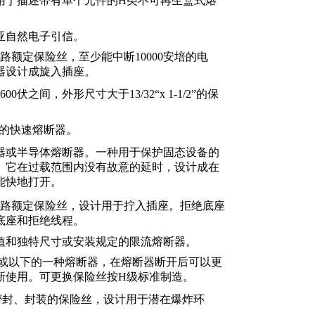
用于描述带有单个元件的H类不可再生盒式熔
亚自然电子引信。
支路额定保险丝，至少能中断10000安培的电
器设计成旋入插座。
00伏之间，外形尺寸大于13/32“x 1-1/2”的保
标准下的快速熔断器。
器或半导体熔断器。一种用于保护固态设备的
。它在过载范围内没有故意的延时，设计成在
能快地打开。
流支路额定保险丝，设计用于拧入插座。拒绝底座
底座和拒绝线程。
值和独特尺寸或安装规定的限流熔断器。
0V或以下的一种熔断器，在熔断器断开后可以更
新使用。可更换保险丝按H级标准制造。
e是一种密封、封装的保险丝，设计用于潜在爆炸环