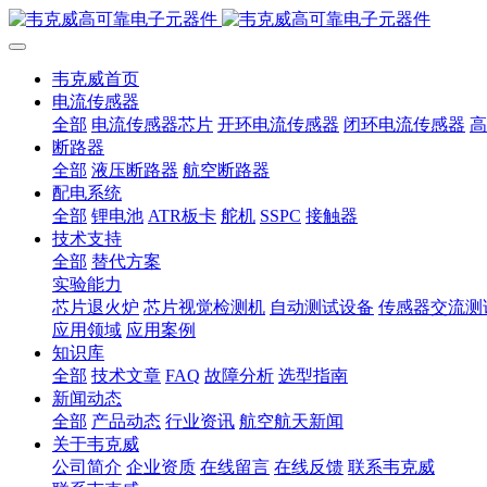
韦克威首页
电流传感器
全部
电流传感器芯片
开环电流传感器
闭环电流传感器
高
断路器
全部
液压断路器
航空断路器
配电系统
全部
锂电池
ATR板卡
舵机
SSPC
接触器
技术支持
全部
替代方案
实验能力
芯片退火炉
芯片视觉检测机
自动测试设备
传感器交流测
应用领域
应用案例
知识库
全部
技术文章
FAQ
故障分析
选型指南
新闻动态
全部
产品动态
行业资讯
航空航天新闻
关于韦克威
公司简介
企业资质
在线留言
在线反馈
联系韦克威