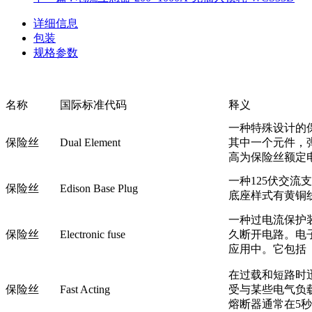
详细信息
包装
规格参数
名称
国际标准代码
释义
一种特殊设计的
保险丝
Dual Element
其中一个元件，
高为保险丝额定电
一种125伏交
保险丝
Edison Base Plug
底座样式有黄铜
一种过电流保护
保险丝
Electronic fuse
久断开电路。电
应用中。它包括
在过载和短路时
保险丝
Fast Acting
受与某些电气负
熔断器通常在5