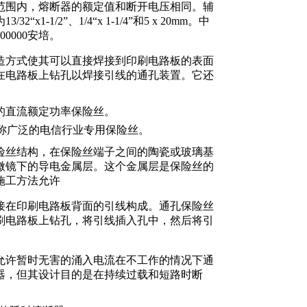
范围内，熔断器的额定值和断开电压相同。辅
2“x1-1/2”、1/4“x 1-1/4”和5 x 20mm。中
00000安培。
造方式使其可以直接焊接到印刷电路板的表面
在电路板上钻孔以焊接引线的通孔装置。它还
的直流额定功率保险丝。
品牌名称广泛的电信行业专用保险丝。
险丝结构，在保险丝端子之间的陶瓷或玻璃基
微镜下的导电金属层。这个金属层是保险丝的
施工方法允许
接在印刷电路板背面的引线构成。通孔保险丝
刷电路板上钻孔，将引线插入孔中，然后将引
允许暂时无害的涌入电流在不工作的情况下通
器，但其设计目的是在持续过载和短路时断