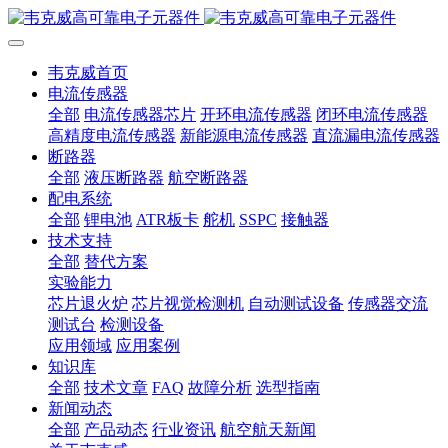
韦克威首页
电流传感器
全部
电流传感器芯片
开环电流传感器
闭环电流传感器
高精度电流传感器
新能源电流传感器
直流漏电流传感器
断路器
全部
液压断路器
航空断路器
配电系统
全部
锂电池
ATR板卡
舵机
SSPC
接触器
技术支持
全部
替代方案
实验能力
芯片退火炉
芯片视觉检测机
自动测试设备
传感器交流
测试台
检测设备
应用领域
应用案例
知识库
全部
技术文章
FAQ
故障分析
选型指南
新闻动态
全部
产品动态
行业资讯
航空航天新闻